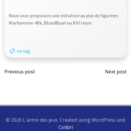
Nous vous proposons une initiation au jeux de figurines
Warhammer 40k, BloodBowl ou Kill team
no tag
Post
Post
Previous post
Next post
navigation
navi
© 2026 L'antre des jeux. Created using WordPress and
Colibri