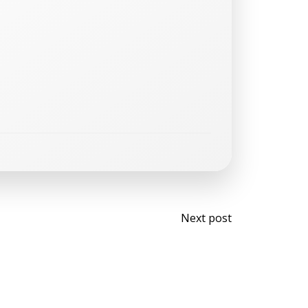
Post
Next post
navigati