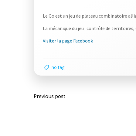
Le Go est un jeu de plateau combinatoire allia
La mécanique du jeu : contrôle de territoire
Visiter la page Facebook
no tag
Post
Previous post
navigation