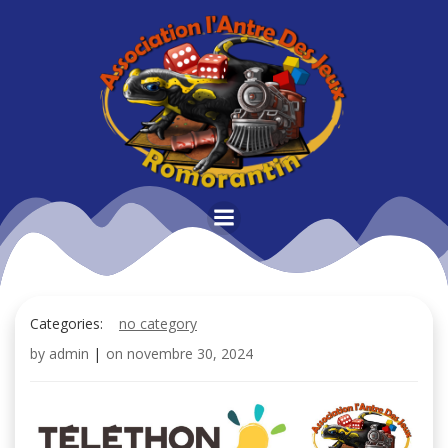
Aller
au
contenu
Categories:
no category
by
admin
|
on
novembre 30, 2024