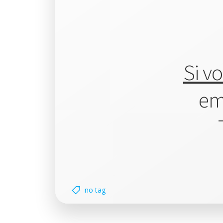
Si v
em
no tag