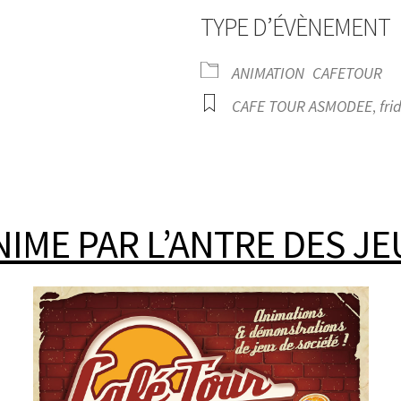
TYPE D’ÉVÈNEMENT
ANIMATION
CAFETOUR
CAFE TOUR ASMODEE
,
fri
rier Google
iCalendar
Office
NIME PAR L’ANTRE DES JE