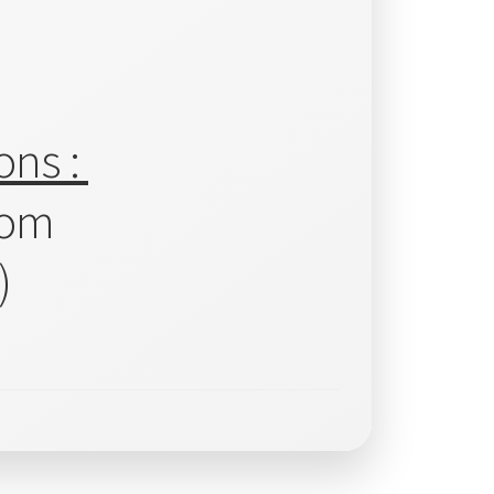
ons :
com
)