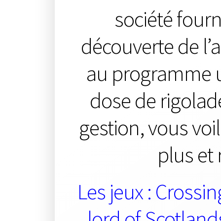
société four
découverte de l’a
au programme un
dose de rigolad
gestion, vous voil
plus et 
Les jeux : Crossin
lord of Scotlands