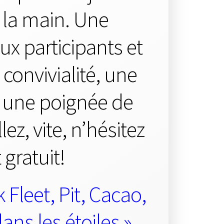
 la main. Une
ux participants et
onvivialité, une
, une poignée de
ez, vite, n’hésitez
 gratuit!
 Fleet, Pit, Cacao,
ans les étoiles »,