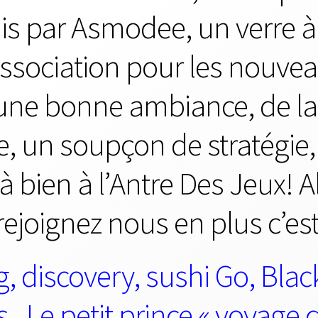
nis par Asmodee, un verre à
ssociation pour les nouvea
e bonne ambiance, de la c
e, un soupçon de stratégie
à bien à l’Antre Des Jeux! All
rejoignez nous en plus c’est
g, discovery, sushi Go, Black
, Le petit prince « voyage d