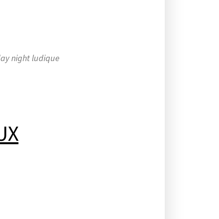
day night ludique
 365
Outlook Live
UX