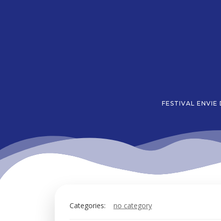
Aller
au
contenu
FESTIVAL ENVIE
Categories:
no category