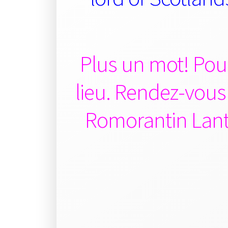
Plus un mot! Pour
lieu. R
endez-vous a
Romorantin Lanth