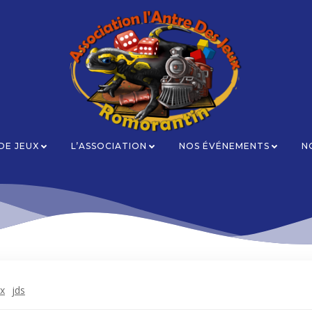
 DE JEUX
L’ASSOCIATION
NOS ÉVÉNEMENTS
N
ux
jds