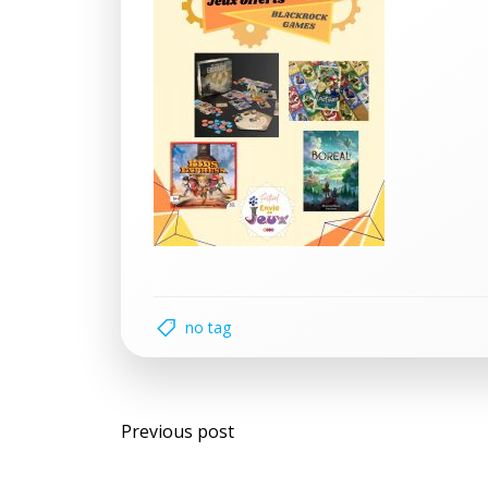
no tag
Post
Previous post
navigation