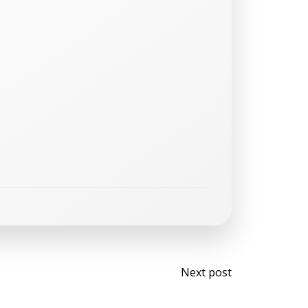
Post
Next post
navigati