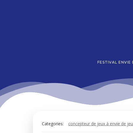
Aller
au
contenu
FESTIVAL ENVIE
Categories:
concepteur de jeux à envie de je