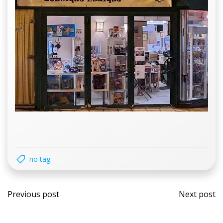
no tag
Post
Post
Previous post
Next post
navigation
navi