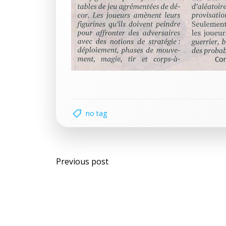
no tag
Post
Previous post
navigation