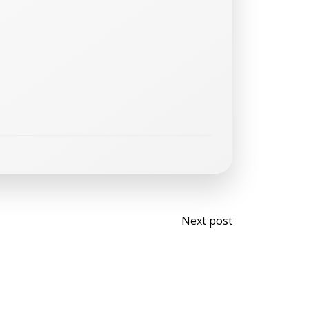
Post
Next post
navigati