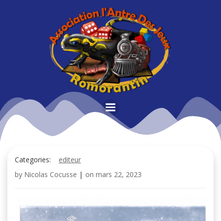
Aller
au
contenu
Categories:
editeur
by
Nicolas Cocusse
|
on
mars 22, 2023