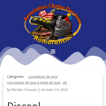
Aller
au
contenu
Categories:
concepteur de jeux
concepteur de jeux à envie de jeux
jds
by
Nicolas Cocusse
|
on
mars 14, 2022