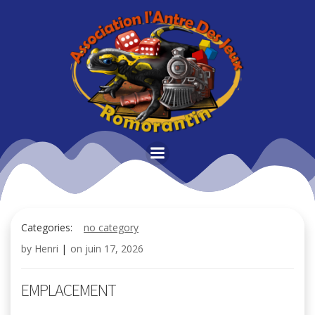
Aller
au
contenu
Categories:
no category
by
Henri
|
on
juin 17, 2026
EMPLACEMENT