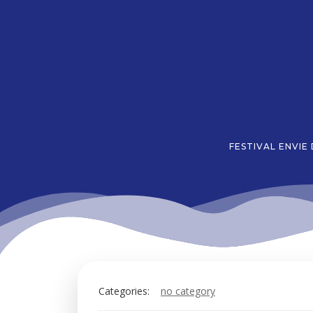
Aller
au
contenu
FESTIVAL ENVIE
Categories:
no category