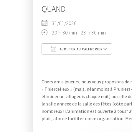
QUAND
31/01/2020
20 h 30 min - 23 h 30 min
AJOUTER AU CALENDRIER
Télécharger ICS
Cal
Chers amis joueurs, nous vous proposons de nou
« Thiercelieux » (mais, néanmoins à Pruniers-
éliminer un villageois chaque nuit) ou celle 
la salle annexe de la salle des fêtes (côté p
nombreux ! L’animation est ouverte à tous* av
plait, afin de faciliter notre organisation. Mer