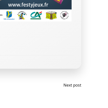
Post
Next post
navigati