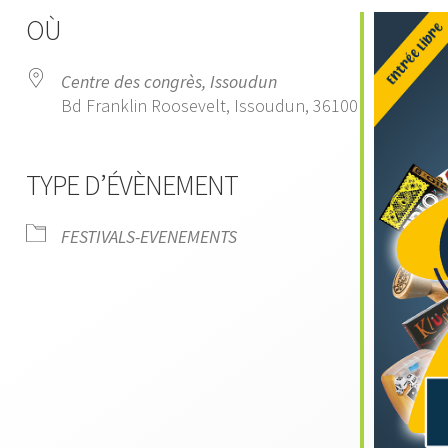
OÙ
Centre des congrès, Issoudun
Bd Franklin Roosevelt, Issoudun, 36100
TYPE D’ÉVÈNEMENT
endrier Google
iCalendar
FESTIVALS-EVENEMENTS