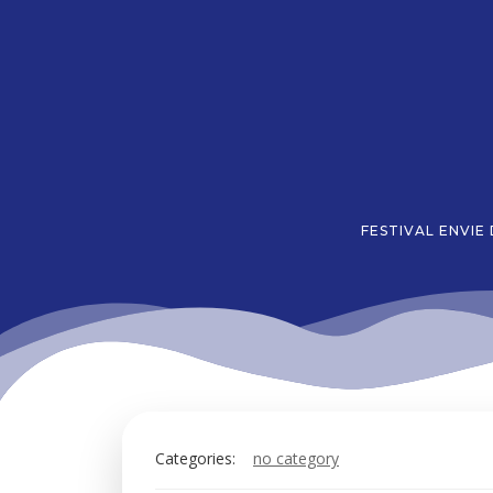
Aller
au
contenu
FESTIVAL ENVIE
Categories:
no category