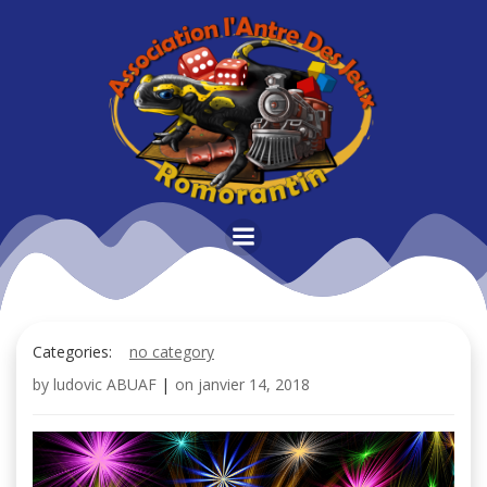
Aller
au
contenu
Categories:
no category
by
ludovic ABUAF
|
on
janvier 14, 2018