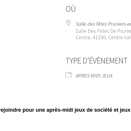
OÙ
Salle des fêtes Pruniers-
Salle Des Fetes De Pruni
Centre, 41200, Centre Val
TYPE D’ÉVÈNEMENT
endrier Google
iCalendar
APRES MIDI JEUX
rejoindre pour une après-midi jeux de société et jeux