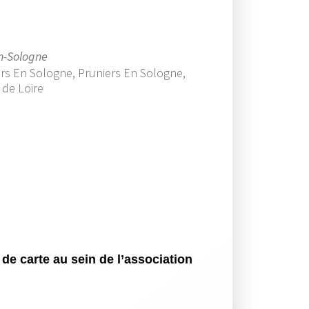
en-Sologne
ers En Sologne, Pruniers En Sologne,
 de Loire
Office 365
Outlook Live
 de carte au sein de l’association