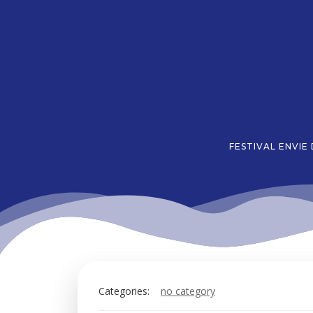
Aller
au
contenu
FESTIVAL ENVIE
Categories:
no category