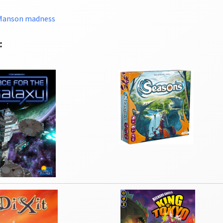
 Manson madness
 :