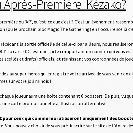
u Après-Première Kézako?
première ou ‘AP’, qu’est-ce que c’est ? C’est un événement rassembl
nsion (ou le prochain bloc Magic The Gathering) en l’occurrence là 
cédant la sortie officielle de celle-ci par ailleurs, nous réaliser
I’. La carte DCI est une carte comportant un numéro qui vous est 
s scellés et drafts) officiels, et réunissant vos coordonnées de joue
z au super-héros qui enregistre votre arrivée de vous venir en aid
mes sur votre joli minois !
e chaque joueur aura une boîte contenant 6 boosters. De plus, vu q
 une carte promotionnelle à illustration alternative.
9€ pour ceux qui comme moi utiliseront uniquement des boost
. Vous pouvez choisir de vous pré-inscrire sur le site de L’Antre des