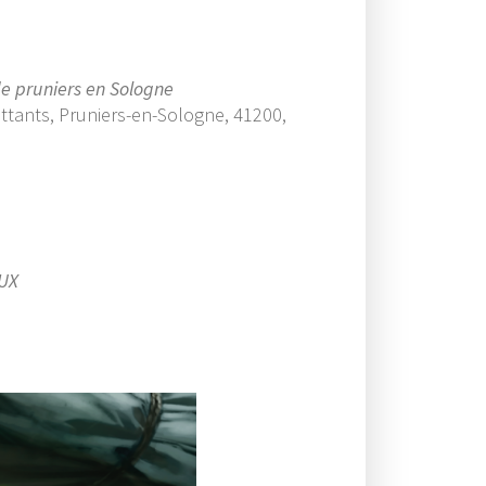
de pruniers en Sologne
tants, Pruniers-en-Sologne, 41200,
Office 365
Outlook Live
EUX