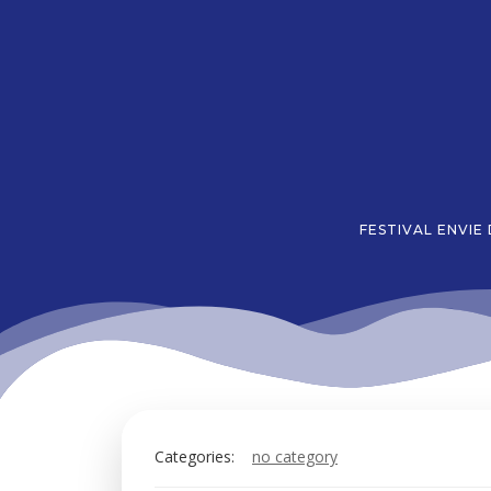
Aller
au
contenu
FESTIVAL ENVIE
Categories:
no category