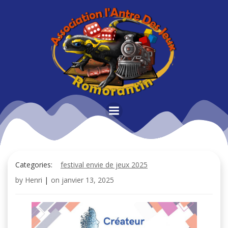
Aller
au
contenu
Categories:
festival envie de jeux 2025
by
Henri
|
on
janvier 13, 2025