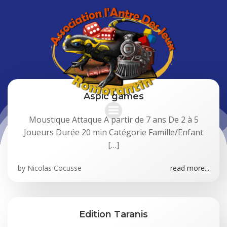
Aller
au
contenu
Aspic games
Moustique Attaque A partir de 7 ans De 2 à 5
Joueurs Durée 20 min Catégorie Famille/Enfant
[…]
by
Nicolas Cocusse
read more...
Edition Taranis